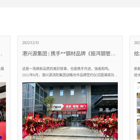
2022/12/31
202
宏
港兴源集团 | 携手**钢材品牌《振鸿钢管》
给
共赢未来
金属
这是一场焕新品质的美好叙事，也是携手共进，强者和鸣。
新
赠
2022年8月，港兴源消防集团战略合作品牌签约仪式圆满成功，
给
公
携手**钢材品牌《振鸿钢管》共赢未来。签约仪式中港兴源董
钢
来
事长翁总表示:建筑质量是一切的基础，而优质的建材选择可谓
专
外资
是建筑品质的重中之重，所以，港兴源从源头把控产品品质，
采
携手钢材**
结