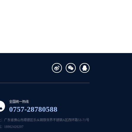
全国统一热线
0757-28780588
址：广东省佛山市顺德区乐从钢铁世界不锈钢A区西环路53-71号
：18902420207