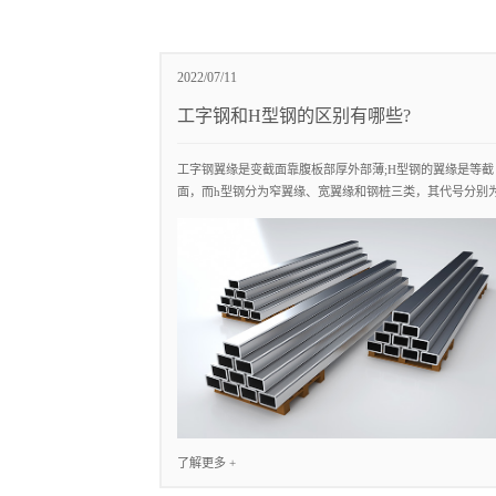
2022/07/11
工字钢和H型钢的区别有哪些?
工字钢翼缘是变截面靠腹板部厚外部薄;H型钢的翼缘是等截
面，而h型钢分为窄翼缘、宽翼缘和钢桩三类，其代号分别
hz、hk和 hu...
了解更多 +