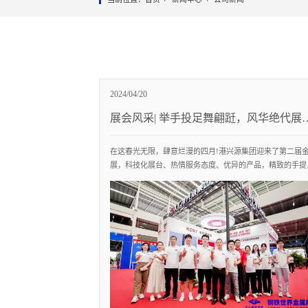
2024/04/20
展会风采| 举手投足舞翩跹，风华绝代展
图
在这春光无限，肆意烂漫的四月!港兴源集团迎来了第二届
展，科技化展台、热情服务态度、优异的产品，精致的手提
礼，秉承互利共赢的合作观念，寻求各方利益共同点和最大
约数。希望我们精心准备的见面没有辜负大家的期待。接下
一起回顾一下钢铁世界金属展的“热!此次展会引进丰富的海
源，深度融入全球产