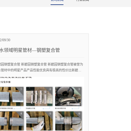
2/09/30
水领域明星管材—钢塑复合管
碧园钢塑复合管 新碧园钢塑复合管 新碧园钢塑复合管被誉为
水管材中的明星产品产品性能优良具有极高的性价比新碧园
塑管是通过钢管和塑料管复合而成，具有同行业无法仿制的
业生产技术，主要生产设备均由公司自行创制研发和铸造，
用国际**的恒压、浮动多段变温加热复合生产工艺，内衬塑
合强