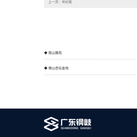
上一页：世纪莲
◆ 南山雅苑
◆ 佛山杏坛金地