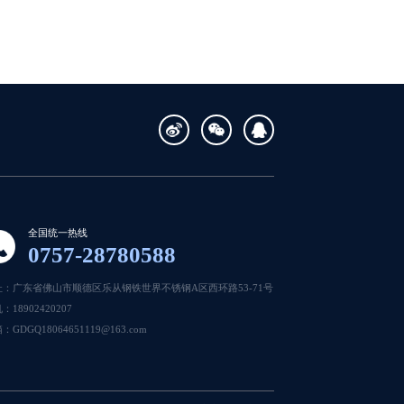
全国统一热线
0757-28780588
址：广东省佛山市顺德区乐从钢铁世界不锈钢A区西环路53-71号
：18902420207
：GDGQ18064651119@163.com