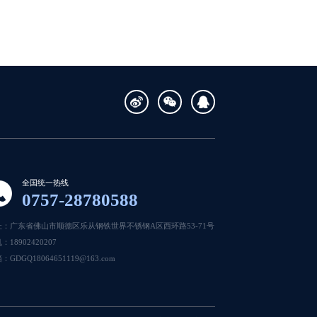
全国统一热线
0757-28780588
址：广东省佛山市顺德区乐从钢铁世界不锈钢A区西环路53-71号
：18902420207
：GDGQ18064651119@163.com