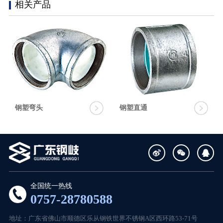
相关产品
钢塑弯头
钢塑直通
全国统一热线
0757-28780588
地址：广东省佛山市顺德区乐从钢铁世界不锈钢A区西环路53-71号