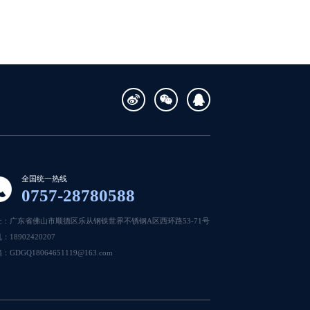
全国统一热线
0757-28780588
址：广东省佛山市顺德区乐从钢铁世界不锈钢A区西环路53-71号
：18902420207
：GDGQ18064651119@163.com