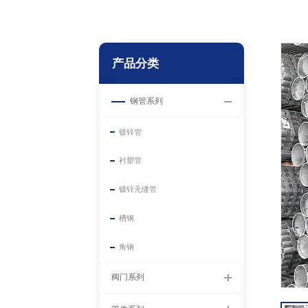
产品分类
钢管系列
镀锌管
衬塑管
镀锌无缝管
槽钢
角钢
阀门系列