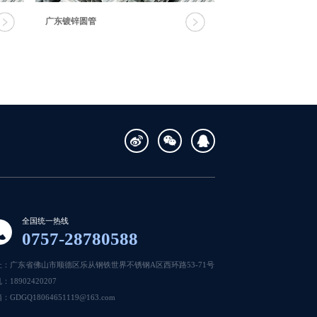
广东镀锌圆管
全国统一热线
0757-28780588
址：广东省佛山市顺德区乐从钢铁世界不锈钢A区西环路53-71号
：18902420207
：GDGQ18064651119@163.com