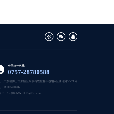
全国统一热线
0757-28780588
址：广东省佛山市顺德区乐从钢铁世界不锈钢A区西环路53-71号
：18902420207
：GDGQ18064651119@163.com