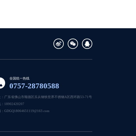
全国统一热线
0757-28780588
址：广东省佛山市顺德区乐从钢铁世界不锈钢A区西环路53-71号
：18902420207
：GDGQ18064651119@163.com