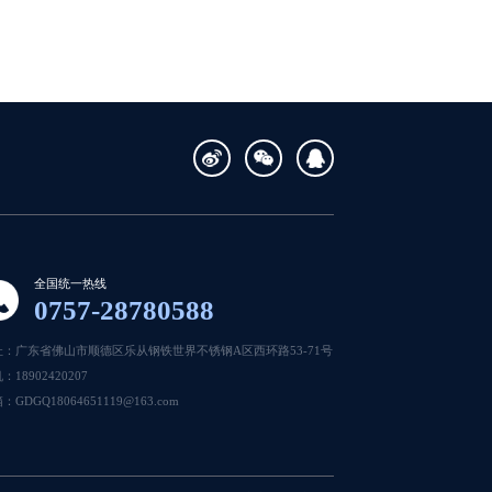
全国统一热线
0757-28780588
址：广东省佛山市顺德区乐从钢铁世界不锈钢A区西环路53-71号
：18902420207
：GDGQ18064651119@163.com