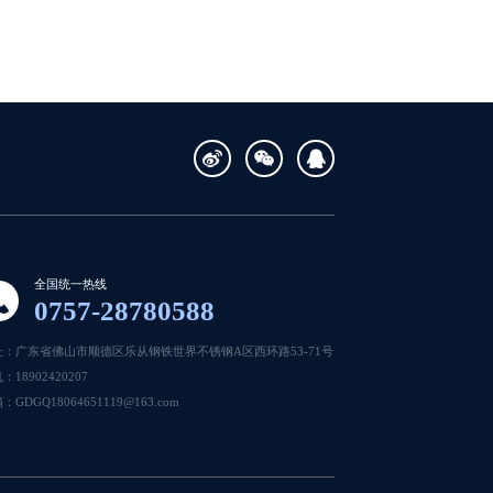
全国统一热线
0757-28780588
址：广东省佛山市顺德区乐从钢铁世界不锈钢A区西环路53-71号
：18902420207
：GDGQ18064651119@163.com